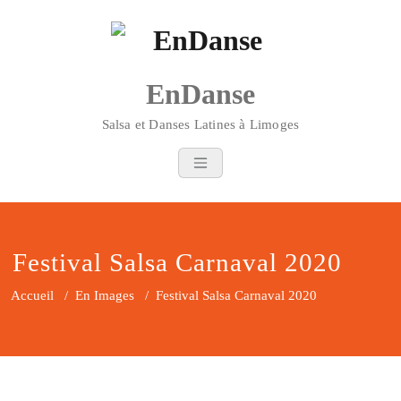
Skip
to
content
EnDanse
Salsa et Danses Latines à Limoges
Festival Salsa Carnaval 2020
Accueil
/
En Images
/
Festival Salsa Carnaval 2020