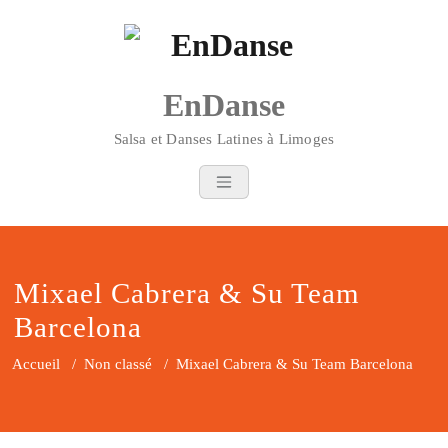
Skip
to
content
EnDanse
Salsa et Danses Latines à Limoges
Mixael Cabrera & Su Team
Barcelona
Accueil
/
Non classé
/
Mixael Cabrera & Su Team Barcelona