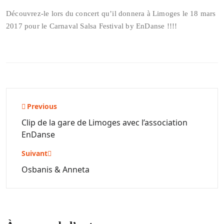
Découvrez-le lors du concert qu’il donnera à Limoges le 18 mars
2017 pour le Carnaval Salsa Festival by EnDanse !!!!
Navigation
Previous
de
Clip de la gare de Limoges avec l’association
EnDanse
l’article
Suivant
Osbanis & Anneta