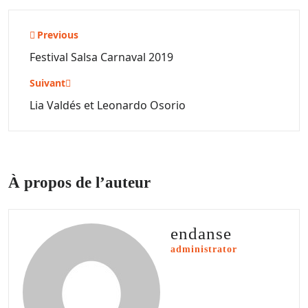
Navigation
Previous
de
Festival Salsa Carnaval 2019
l’article
Suivant
Lia Valdés et Leonardo Osorio
À propos de l’auteur
endanse
administrator