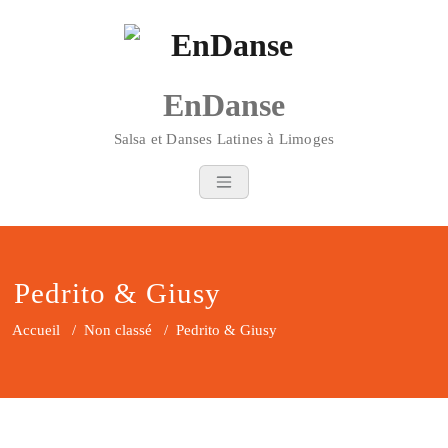
Skip
to
content
EnDanse
Salsa et Danses Latines à Limoges
Pedrito & Giusy
Accueil
/
Non classé
/
Pedrito & Giusy