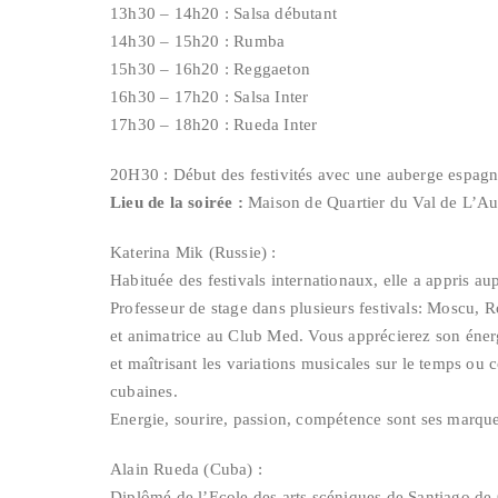
13h30 – 14h20 : Salsa débutant
14h30 – 15h20 : Rumba
15h30 – 16h20 : Reggaeton
16h30 – 17h20 : Salsa Inter
17h30 – 18h20 : Rueda Inter
20H30 : Début des festivités avec une auberge espagno
Lieu de la soirée :
Maison de Quartier du Val de L’Au
Katerina Mik (Russie) :
Habituée des festivals internationaux, elle a appris a
Professeur de stage dans plusieurs festivals: Moscu,
et animatrice au Club Med. Vous apprécierez son éner
et maîtrisant les variations musicales sur le temps ou 
cubaines.
Energie, sourire, passion, compétence sont ses marque
Alain Rueda (Cuba) :
Diplômé de l’Ecole des arts scéniques de Santiago d