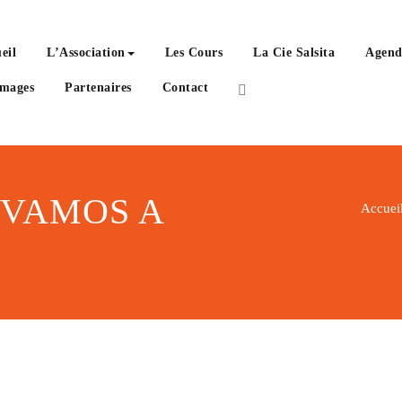
eil
L’Association
Les Cours
La Cie Salsita
Agend
Images
Partenaires
Contact
 VAMOS A
Accuei