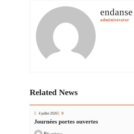
endanse
administrator
Related News
4 juillet 2026
0
Journées portes ouvertes
By
endanse