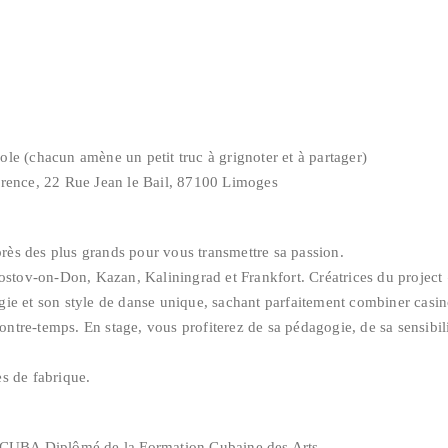
le (chacun amène un petit truc à grignoter et à partager)
rence, 22 Rue Jean le Bail, 87100 Limoges
uprès des plus grands pour vous transmettre sa passion.
 Rostov-on-Don, Kazan, Kaliningrad et Frankfort. Créatrices du proje
gie et son style de danse unique, sachant parfaitement combiner casi
contre-temps. En stage, vous profiterez de sa pédagogie, de sa sensibi
s de fabrique.
e CUBA Diplômé de la Formation Cubaine des Arts