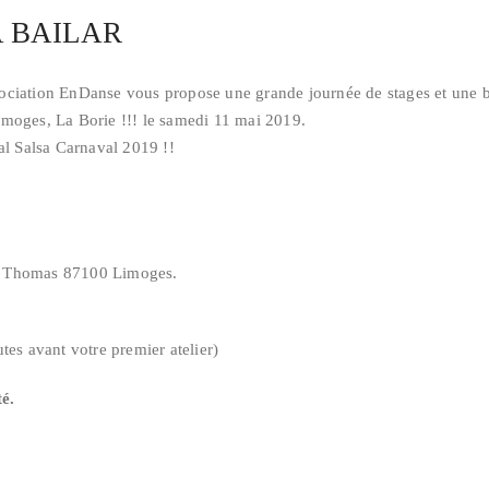
A BAILAR
ociation EnDanse vous propose une grande journée de stages et une b
imoges, La Borie !!! le samedi 11 mai 2019.
al Salsa Carnaval 2019 !!
t Thomas 87100 Limoges.
tes avant votre premier atelier)
té.