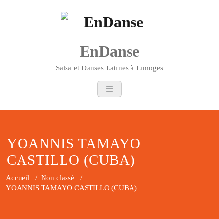
Skip
to
content
EnDanse
Salsa et Danses Latines à Limoges
YOANNIS TAMAYO
CASTILLO (CUBA)
Accueil
/
Non classé
/
YOANNIS TAMAYO CASTILLO (CUBA)