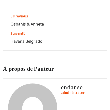
Navigation
Previous
de
Osbanis & Anneta
l’article
Suivant
Havana Belgrado
À propos de l’auteur
endanse
administrator