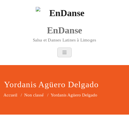
Skip
to
content
EnDanse
Salsa et Danses Latines à Limoges
Yordanis Agüero Delgado
Accueil
/
Non classé
/
Yordanis Agüero Delgado