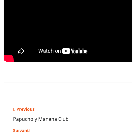
Navigation
Previous
de
Papucho y Manana Club
l’article
Suivant