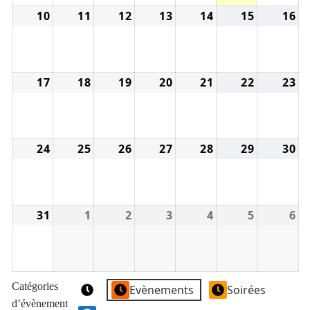
10
10
11
11
12
12
13
13
14
14
15
15
16
16
août
août
août
août
août
août
ao
2026
2026
2026
2026
2026
2026
20
17
17
18
18
19
19
20
20
21
21
22
22
23
23
août
août
août
août
août
août
ao
2026
2026
2026
2026
2026
2026
20
24
24
25
25
26
26
27
27
28
28
29
29
30
30
août
août
août
août
août
août
ao
2026
2026
2026
2026
2026
2026
20
31
31
1
1
2
2
3
3
4
4
5
5
6
6
août
septembre
septembre
septembre
septembre
septembr
se
2026
2026
2026
2026
2026
2026
20
Catégories
Evènements
Soirées
Catégorie
d’évènement