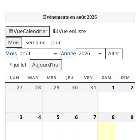
Évènements en août 2026
Vue
Calendrier
Vue en
Liste
Mois
Semaine
Jour
Mois
Année
juillet
Aujourd’hui
LUN
LUNDI
MAR
MARDI
MER
MERCREDI
JEU
JEUDI
VEN
VENDREDI
SAM
SAMEDI
DIM
DIM
27
27
28
28
29
29
30
30
31
31
1
1
2
2
juillet
juillet
juillet
juillet
juillet
août
ao
2026
2026
2026
2026
2026
2026
20
3
3
4
4
5
5
6
6
7
7
8
8
9
9
août
août
août
août
août
août
ao
2026
2026
2026
2026
2026
2026
20