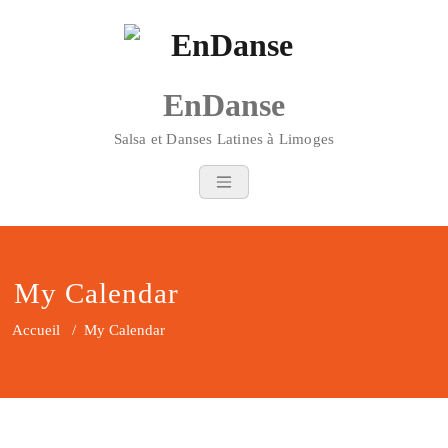
Skip
to
content
EnDanse
Salsa et Danses Latines à Limoges
My Calendar
Accueil
/
My Calendar