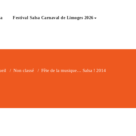
a
Festival Salsa Carnaval de Limoges 2026
eil
/
Non classé
/
Fête de la musique… Salsa ! 2014