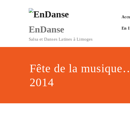
Skip
to
content
Accu
EnDanse
En 
Salsa et Danses Latines à Limoges
Fête de la musique…
2014