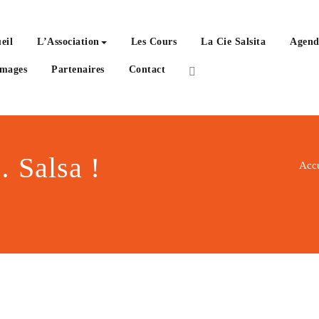
eil
L’Association
Les Cours
La Cie Salsita
Agend
Images
Partenaires
Contact
 Salsa !
Accu