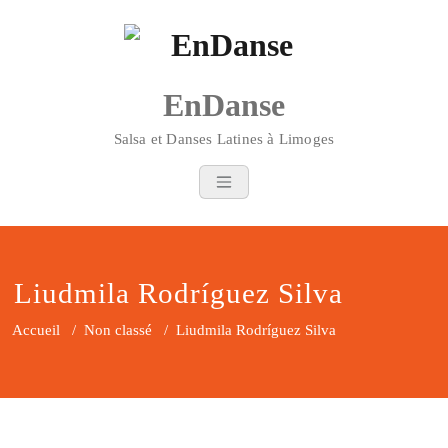
Skip
to
content
EnDanse
Salsa et Danses Latines à Limoges
Liudmila Rodríguez Silva
Accueil
/
Non classé
/
Liudmila Rodríguez Silva