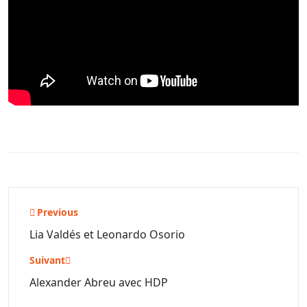
Navigation
Previous
de
Lia Valdés et Leonardo Osorio
l’article
Suivant
Alexander Abreu avec HDP