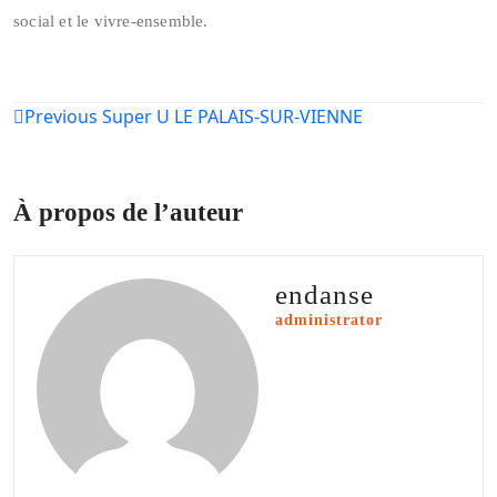
social et le vivre-ensemble.
Navigation
Previous
Super U LE PALAIS-SUR-VIENNE
de
l’article
À propos de l’auteur
endanse
administrator